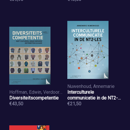
Nuwenhoud, Annemarie
Hoffman, Edwin, Verdooren, Arjan
Interculturele
Diversiteitscompetentie
communicatie in de NT2-
€43,50
les
€21,50