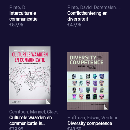
Pinto, D.
Pinto, David, Doremalen, Hans van
Interculturele
Conflicthantering en
communicatie
diversiteit
€57,95
€47,95
Gerritsen, Marinel, Claes, Marie-Thérèse
Culturele waarden en
Hoffman, Edwin, Verdooren, Arjan
communicatie in
Diversity competence
internationaal perspectief
€39,95
€43,50