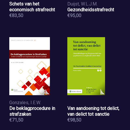
Schets van het
Duijst, W.L.J.M.
economisch strafrecht
Gezondheidsstrafrecht
€83,50
€95,00
Gonzales, I.E.W.
De beklagprocedure in
Van aandoening tot delict,
strafzaken
van delict tot sanctie
€71,50
€98,50