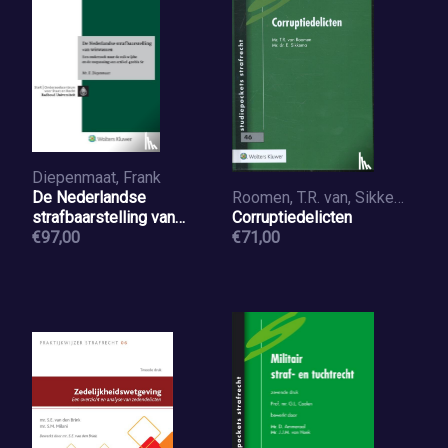
Diepenmaat, Frank
De Nederlandse
Roomen, T.R. van, Sikkema, E.
strafbaarstelling van
Corruptiedelicten
witwassen
€97,00
€71,00