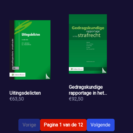
Gedragskundige
Uitingsdelicten
rapportage in het
€63,50
strafrecht
€92,50
Vorige
Pagina 1 van de 12
Volgende