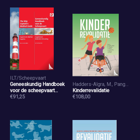
ILT/Scheepvaart
Geneeskundig Handboek
Hadders-Algra, M., Pangalila, R.F., Becher, J.G., Burg, J. van der, Hielkema, T., Moor, J. de
voor de scheepvaart
Kinderrevalidatie
supplement medische
€91,25
€108,00
uitrusting