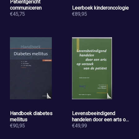
Patiëntgericht
communiceren
Leerboek kinderoncologie
€45,75
€89,95
Handboek diabetes
Levensbeeindigend
mellitus
handelen door een arts op
€90,95
verzoek van de patient
€49,99