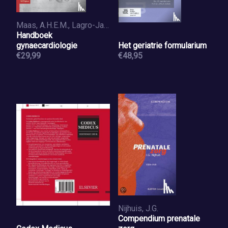
Maas, A.H.E.M., Lagro-Janssen, A.L.M.
Handboek
gynaecardiologie
Het geriatrie formularium
€29,99
€48,95
Nijhuis, J.G.
Compendium prenatale