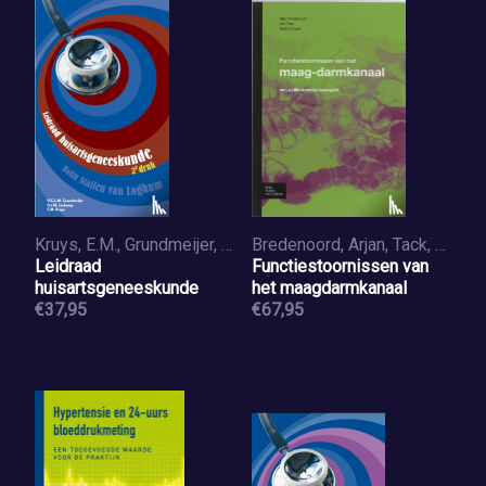
Kruys, E.M., Grundmeijer, H.G.L.M., Lackamp, O.J.M.
Bredenoord, Arjan, Tack, Jan, Smout, André
Leidraad
Functiestoornissen van
huisartsgeneeskunde
het maagdarmkanaal
€37,95
€67,95