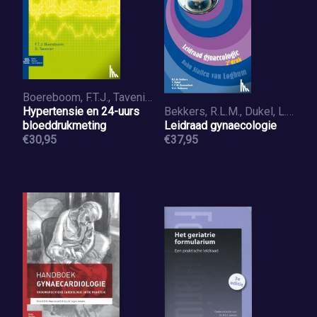
Boereboom, F.T.J., Tavenier, D.
Hypertensie en 24-uurs
Bekkers, R.L.M., Dukel, L., Beerendonk, C.C.M., Holtsema, H.H.
bloeddrukmeting
Leidraad gynaecologie
€30,95
€37,95