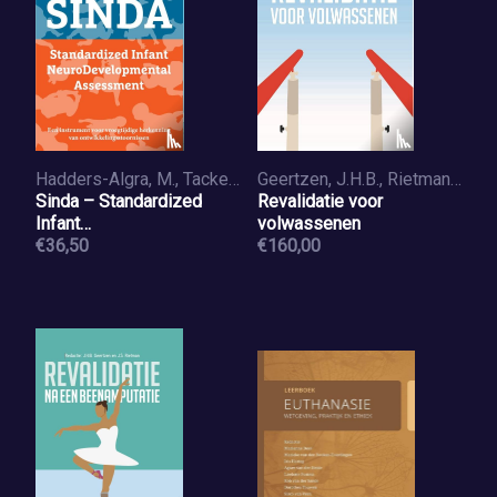
Hadders-Algra, M., Tacke, U., Pietz, J., Philippi, H.
Geertzen, J.H.B., Rietman, J.S., Vanderstraeten, G.G., Berduszek, R.J., Oostra, K., Fard, B.
Sinda – Standardized
Revalidatie voor
Infant
volwassenen
NeuroDevelopmental
€36,50
€160,00
Assessment