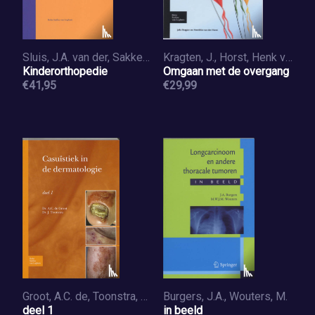
Sluis, J.A. van der, Sakkers, R.J.B., Bronswijk, J.A.H.M.
Kragten, J., Horst, Henk van der
Kinderorthopedie
Omgaan met de overgang
€41,95
€29,99
Groot, A.C. de, Toonstra, Johan
Burgers, J.A., Wouters, M.
deel 1
in beeld