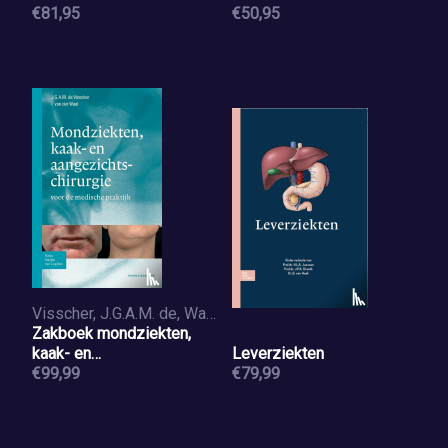
€81,95
€50,95
Visscher, J.G.A.M. de, Waal, I. van de
Zakboek mondziekten,
kaak- en
Leverziekten
aangezichtchirurgie
€99,99
€79,99