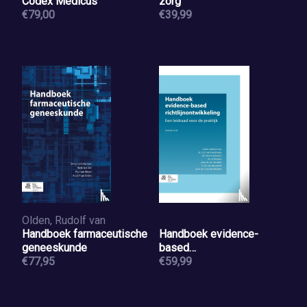
Codex Medicus
zorg
€79,00
€39,99
Olden, Rudolf van
Handboek farmaceutische
Handboek evidence-
geneeskunde
based
€77,95
richtlijnontwikkeling
€59,99