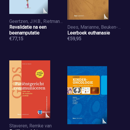
Geertzen, J.H.B., Rietman, J.S.
Revalidatie na een
Dees, Marianne, Beuken-van Everdingen, Marieke van den, Hartog, Iris, Heide, Agnes van der, Postma, Liselotte, Sande, Rob van der, Touwen, Dorothea, Veen, Sisco van
beenamputatie
Leerboek euthanasie
€77,15
€59,95
Staveren, Remke van