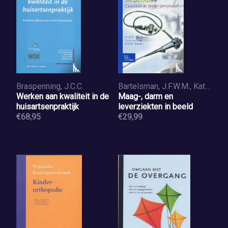
Braspenning, J.C.C.
Bartelsman, J.F.W.M., Kate, J. ten, Spanier, B.W.M.
Werken aan kwaliteit in de
Maag-, darm en
huisartsenpraktijk
leverziekten in beeld
€68,95
€29,99