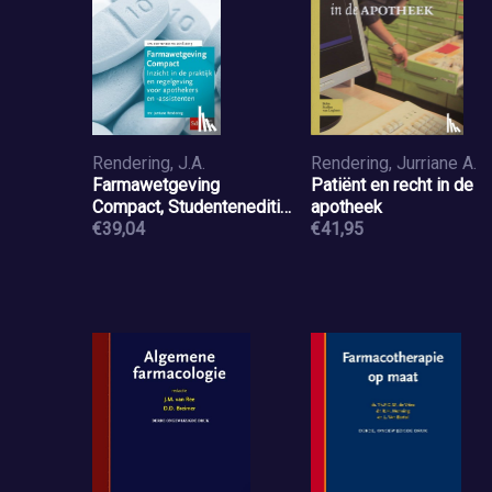
Rendering, J.A.
Rendering, Jurriane A.
Farmawetgeving
Patiënt en recht in de
Compact, Studenteneditie
apotheek
2018-2019
€39,04
€41,95