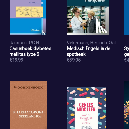
Janssen, P.G.H.
Vekemans, Herlinda, Ostyn, Stéphane
Casusboek diabetes
Medisch Engels in de
Sy
mellitus type 2
apotheek
ge
€19,99
€39,95
€4