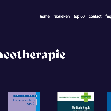
home
rubrieken
top 60
contact
faq
acotherapie