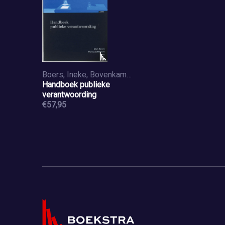
Boers, Ineke, Bovenkamp, Hester van de, Bovens, Mark, Brandsma, Gijs Jan
Handboek publieke
verantwoording
€57,95