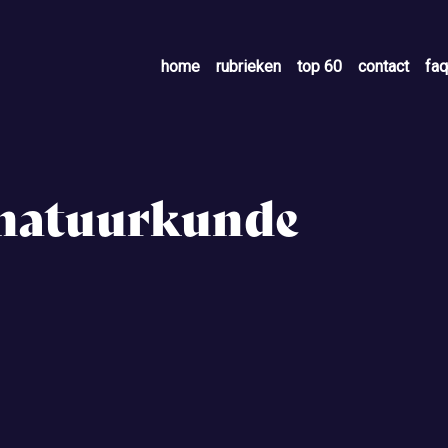
home
rubrieken
top 60
contact
faq
 natuurkunde