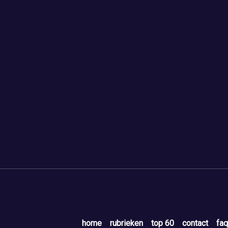
home
rubrieken
top 60
contact
faq