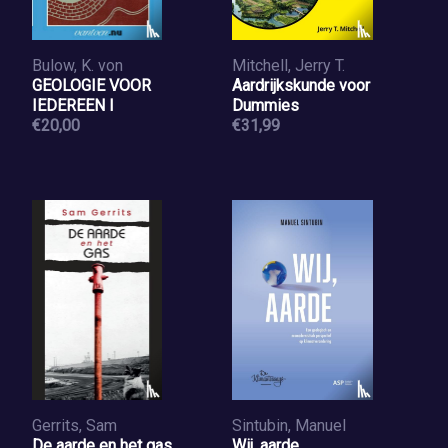
Bulow, K. von
Mitchell, Jerry T.
GEOLOGIE VOOR
Aardrijkskunde voor
IEDEREEN I
Dummies
€20,00
€31,99
Gerrits, Sam
Sintubin, Manuel
De aarde en het gas
Wij, aarde