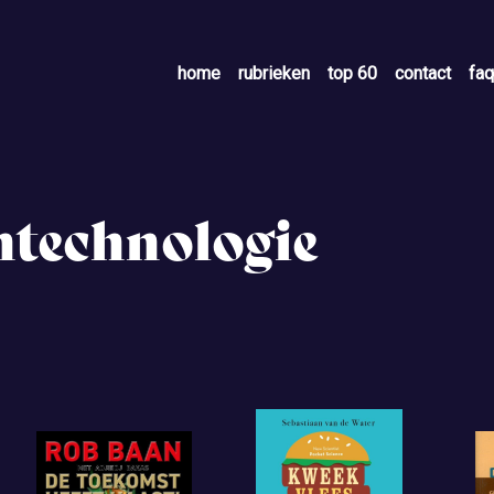
home
rubrieken
top 60
contact
faq
ntechnologie