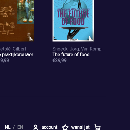
etslé, Gilbert
Snoeck, Jorg, Van Rompaey, Stefan
 praktijkbrouwer
The future of food
9,99
€29,99
NL
EN
account
wenslijst