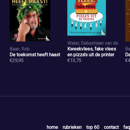
Water, Sebastiaan van de
Baan, Rob
Kweekvlees, fake vlees
Ba
De toekomst heeft haast
en pizza's uit de printer
De
€29,95
€13,75
€4
home
rubrieken
top 60
contact
faq