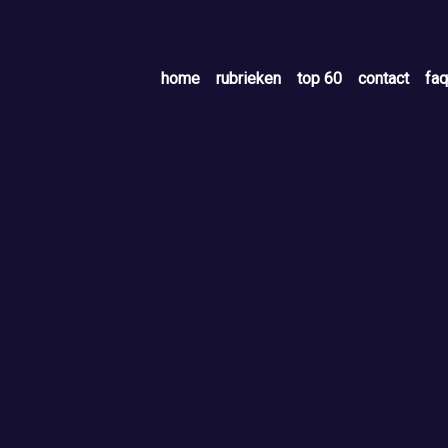
home
rubrieken
top 60
contact
faq