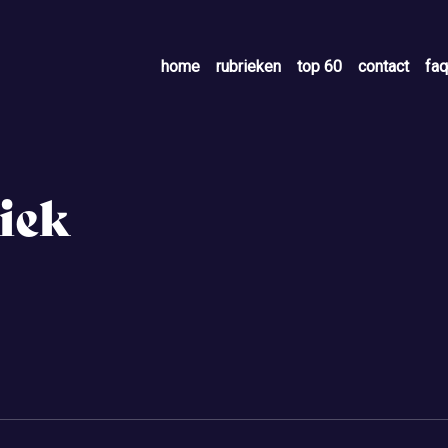
home
rubrieken
top 60
contact
faq
iek