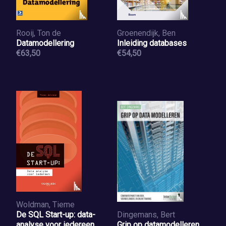
Rooij, Ton de
Groenendijk, Ben
Datamodellering
Inleiding databases
€63,50
€54,50
Woldman, Tieme
De SQL Start-up: data-
Dingemans, Bert
analyse voor iedereen
Grip op datamodelleren