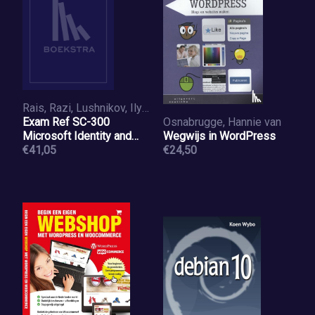
Rais, Razi, Lushnikov, Ilya, Bisht, Jeevan, Chilakapati, Padma
Exam Ref SC-300
Osnabrugge, Hannie van
Microsoft Identity and
Wegwijs in WordPress
Access Administrator
€41,05
€24,50