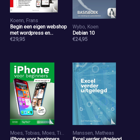
Koenn, Frans
Begin een eigen webshop
Wybo, Koen
met wordpress en
Debian 10
woocommerce
€29,95
€24,95
Moes, Tobias, Moes, Timon
Manssen, Matheas
iPhone voor beginners
Excel verder uitgelegd