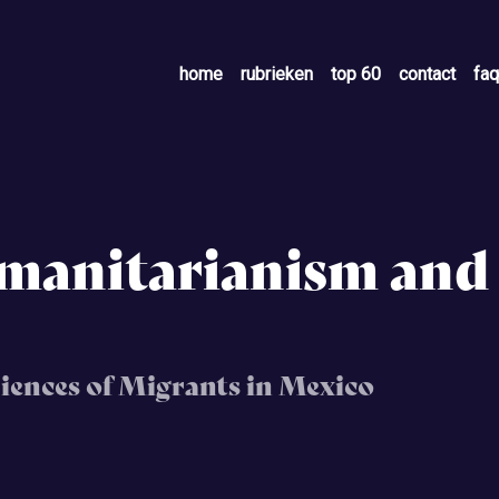
home
rubrieken
top 60
contact
faq
manitarianism and
riences of Migrants in Mexico