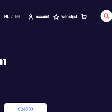
NL
EN
account
wenslijst
um
€ 245,00