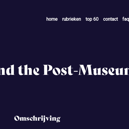
home
rubrieken
top 60
contact
faq
and the Post-Muse
Omschrijving