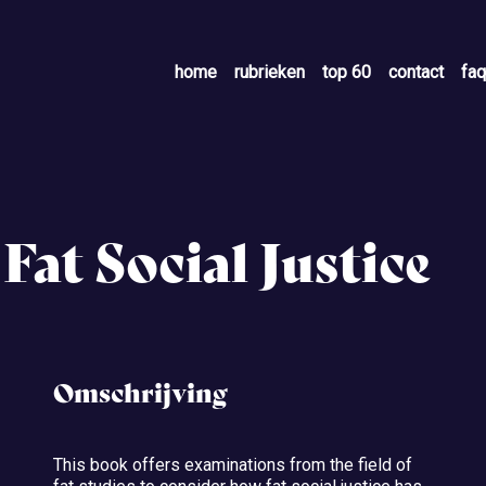
home
rubrieken
top 60
contact
faq
Fat Social Justice
Omschrijving
This book offers examinations from the field of