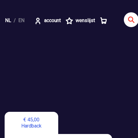
NL
EN
account
wenslijst
€ 45,00
Hardback