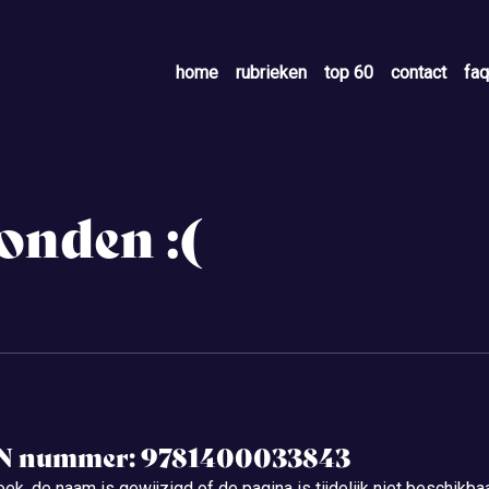
home
rubrieken
top 60
contact
faq
vonden :(
AN nummer: 9781400033843
oek, de naam is gewijzigd of de pagina is tijdelijk niet beschikba