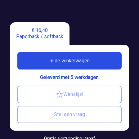
€ 16,40
Paperback / softback
In de winkelwagen
Geleverd met 5 werkdagen.
Wenslijst
Stel een vraag
Gratis verzending vanaf