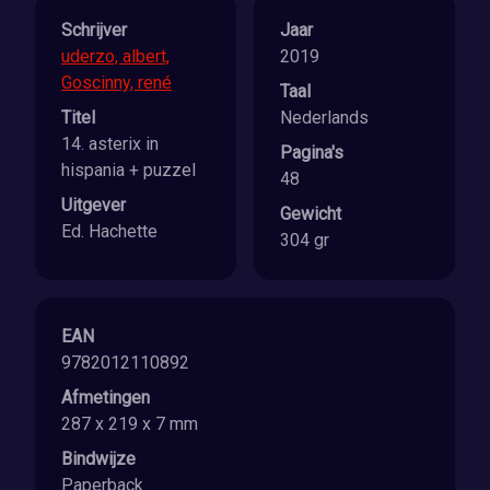
Schrijver
Jaar
uderzo, albert,
2019
Goscinny, rené
Taal
Titel
Nederlands
14. asterix in
Pagina's
hispania + puzzel
48
Uitgever
Gewicht
Ed. Hachette
304 gr
EAN
9782012110892
Afmetingen
287 x 219 x 7 mm
Bindwijze
Paperback