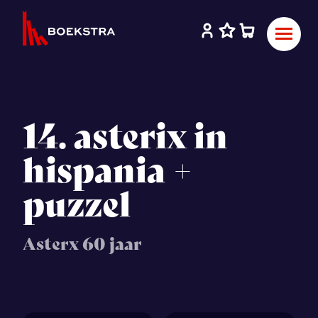
14. asterix in
hispania +
puzzel
Asterx 60 jaar