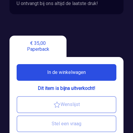
U ontvangt bij ons altijd de laatste druk!
€ 35,00
Paperback
In de winkelwagen
Dit item is bijna uitverkocht!
Wenslijst
Stel een vraag