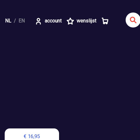
NL
EN
account
wenslijst
€ 16,95