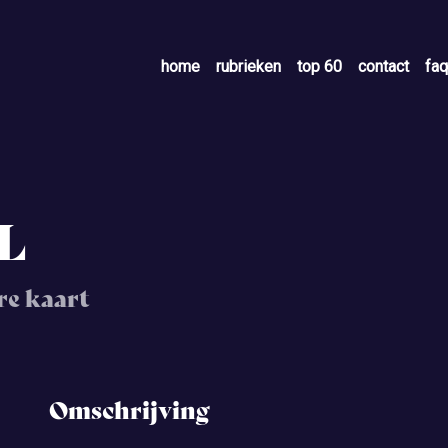
home
rubrieken
top 60
contact
faq
L
re kaart
Omschrijving