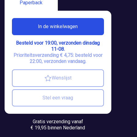
Paperback
In de winkelwagen
Besteld voor 19:00, verzonden dinsdag
11-08.
Prioriteitsverzending € 4,75: besteld voor
22:00, verzonden vandaag.
Wenslijst
Stel een vraag
Gratis verzending vanaf
€ 19,95 binnen Nederland