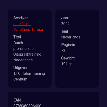
Schrijver
Jaar
Jaskólska
2022
Schothuis, Teresa
Taal
Titel
Nederlands
Dutch
Pagina's
pronunciation.
72
Uitspraaktraining
Gewicht
Nederlands.
191 gr
Uitgever
T.T.C. Talen Training
Centrum
EAN
9788360896600