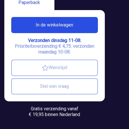
Paperback
In de winkelwagen
Verzonden dinsdag 11-08.
Prioriteitsverzending € 4,75: verzonden
maandag 10-08.
Wenslijst
Stel een vraag
Gratis verzending vanaf
€ 19,95 binnen Nederland