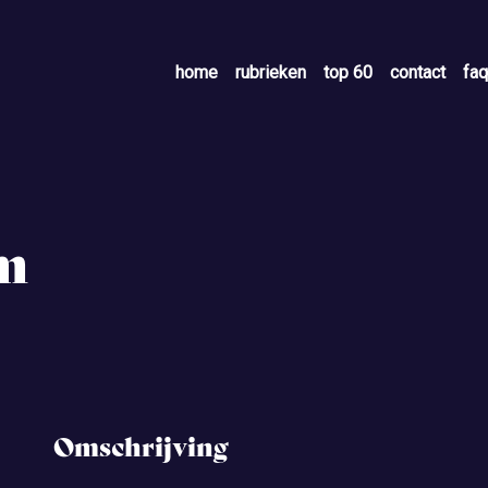
home
rubrieken
top 60
contact
faq
m
Omschrijving