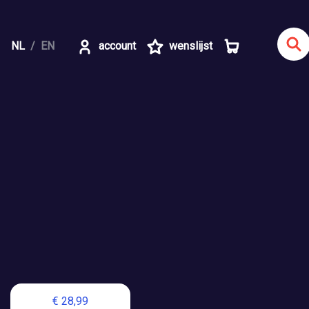
NL
EN
account
wenslijst
€ 28,99