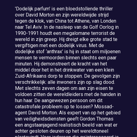
'Dodelijk parfum' is een bloedstollende thriller
over David Morton en zijn wereldwijde strijd
tegen de klok, van China tot Athene, van Londen
naar Tel Aviv. In de nasleep van de Golf Oorlog in
1990-1991 houdt een megalomane terrorist de
wereld in zijn greep. Hij dreigt elke grote stad te
vergiftigen met een dodelijk virus. Met de
dodelijke stof ‘anthrax’ is hij in staat om miljoenen
mensen te vermoorden binnen slechts een paar
minuten. Hij demonstreert de kracht van het
middel door het in het drinkwater van een klein
Zuid-Afrikaans dorp te stoppen. De gevolgen zijn
verschrikkelijk: alle inwoners zijn op slag dood.
Met slechts zeven dagen om aan zijn eisen te
voldoen zitten de wereldleiders met de handen in
hun haar. De aangewezen persoon om dit
catastrofale probleem op te lossen? Mossad-
agent David Morton. Als expert van op het gebied
van veiligheidsdiensten geeft Gordon Thomas
een angstaanjagend realistisch beeld van wat er
achter gesloten deuren op het wereldtoneel