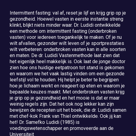
Intermittent fasting: val af, reset je lijf en krijg grip op je
gezondheid. Hoewel vasten in eerste instantie streng
klinkt, blijkt niets minder waar. Dr. Ludidi ontwikkelde
een methode om intermittent fasting (onderbroken
vasten) voor iedereen toegankelijk te maken. Of je nu
wilt afvallen, gezonder wilt leven of je sportprestaties
wilt verbeteren: onderbroken vasten kan in alle soorten
en maten. De dr. Ludidi Vastenmethode laat zien dat
het eigenlijk heel makkelijk is. Ook laat de jonge doctor
zien hoe ons huidige eetpatroon tot stand is gekomen
en waarom we het vaak lastig vinden om een gezonde
leefstijl vol te houden. Hij helpt je beter te begrijpen
hoe je lichaam werkt en reageert op eten en waarom je
bepaalde keuzes maakt. Met onderbroken vasten krijg
je grip op je gezondheid en het mooie is dat er maar
weinig regels zijn. Dat het ook nog lekker kan zijn
bewijzen de recepten uit het boek, die dr. Ludidi samen
met chef-kok Frank van Thiel ontwikkelde. Ook jij kan
het! Dr. Samefko Ludidi (1985) is
voedingswetenschapper en promoveerde aan de
Universiteit