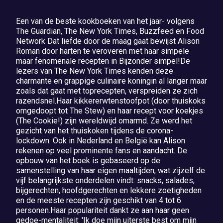
Een van de beste kookboeken van het jaar- volgens
The Guardian, The New York Times, Buzzfeed en Food
Network Dat liefde door de maag gaat bewijst Alison
Roman door harten te veroveren met haar simpele
maar fenomenale recepten in Bijzonder simpel!De
lezers van The New York Times kenden deze
charmante en grappige culinaire koningin al langer maar
zoals dat gaat met toprecepten, verspreiden ze zich
razendsnel.Haar kikkererwtenstoofpot (door thuiskoks
omgedoopt tot The Stew) en haar recept voor koekjes
(The Cookie!) zijn wereldwijd omarmd. Ze werd het
gezicht van het thuiskoken tijdens de corona-
lockdown. Ook in Nederland en België kan Alison
rekenen op veel prominente fans en aandacht. De
opbouw van het boek is gebaseerd op de
samenstelling van haar eigen maaltijden, wat zijzelf de
vijf belangrijkste onderdelen vindt: snacks, salades,
bijgerechten, hoofdgerechten en lekkere zoetigheden
en de meeste recepten zijn geschikt van 4 tot 6
personen.Haar populariteit dankt ze aan haar geen
gedoe-mentaliteit: 'Ik doe mijn uiterste best om mijn