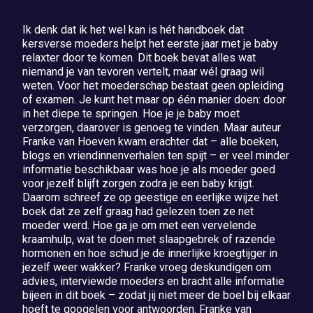
Ik denk dat ik het wel kan is hét handboek dat
kersverse moeders helpt het eerste jaar met je baby
relaxter door te komen. Dit boek bevat alles wat
niemand je van tevoren vertelt, maar wél graag wil
weten. Voor het moederschap bestaat geen opleiding
of examen. Je kunt het maar op één manier doen: door
in het diepe te springen. Hoe je je baby moet
verzorgen, daarover is genoeg te vinden. Maar auteur
Franke van Hoeven kwam erachter dat – alle boeken,
blogs en vriendinnenverhalen ten spijt – er veel minder
informatie beschikbaar was hoe je als moeder goed
voor jezelf blijft zorgen zodra je een baby krijgt.
Daarom schreef ze op geestige en eerlijke wijze het
boek dat ze zelf graag had gelezen toen ze net
moeder werd. Hoe ga je om met een vervelende
kraamhulp, wat te doen met slaapgebrek of razende
hormonen en hoe schud je de innerlijke kroegtijger in
jezelf weer wakker? Franke vroeg deskundigen om
advies, interviewde moeders en bracht alle informatie
bijeen in dit boek – zodat jij niet meer de boel bij elkaar
hoeft te googelen voor antwoorden. Franke van