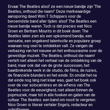
Ervaar The Beatles alsof ze een nieuw bandje zijn ‘The
Beatles, onthoud die naam!’ Deze merkwaardige
aansporing deed Wim T. Schippers voor de
beroemdste band aller tijden: alsof The Beatles een
nieuw bandje waren. Toch is dat precies wat Nico
Groen en Bertram Mourits in dit boek doen: The
Beatles laten zien als een opkomend bandje, een
sensatie, een ongekend talentvolle en populaire groep
waaraan nog veel te ontdekken valt. Ze vangen de
verbazing van het nieuwe en het enthousiasme over de
geweldige muziek. The Beatles, onthoud die naam!
vertelt niet alleen het verhaal van de ontdekking van de
band, maar ook dat van de grote successen, het
baanbrekende werk in de studio, de films, de ruzies,
de financiële blunders en het einde. En omdat het na
dat einde nog lang niet klaar was, gaat het boek ook
over de vier solocarrières en de erfenis van The
Beatles voor de eeuwigheid, niet alleen binnen de
popmuziek, maar tot in alle hoeken en gaten van de
cultuur. The Beatles: een band om nooit te vergeten.
Nico Groen is literair vertaler Engels, redacteur en
schrijftrainer.