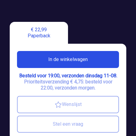
€ 22,99
Paperback
In de winkelwagen
Besteld voor 19:00, verzonden dinsdag 11-08.
Prioriteitsverzending € 4,75: besteld voor
22:00, verzonden morgen.
Wenslijst
Stel een vraag