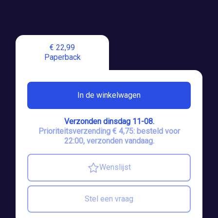
€ 22,99
Paperback
In de winkelwagen
Verzonden dinsdag 11-08.
Prioriteitsverzending € 4,75: besteld voor
22:00, verzonden vandaag.
Wenslijst
Stel een vraag