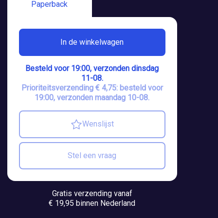
Paperback
In de winkelwagen
Besteld voor 19:00, verzonden dinsdag
11-08.
Prioriteitsverzending € 4,75: besteld voor
19:00, verzonden maandag 10-08.
Wenslijst
Stel een vraag
Gratis verzending vanaf
€ 19,95 binnen Nederland