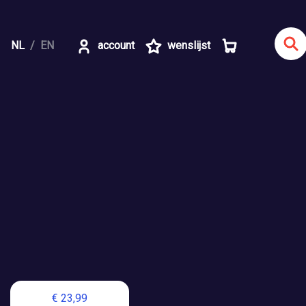
NL
EN
account
wenslijst
€ 23,99