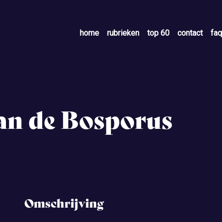
home
rubrieken
top 60
contact
faq
van de Bosporus
Omschrijving