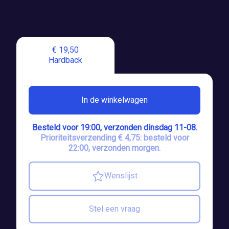
€ 19,50
Hardback
In de winkelwagen
Besteld voor 19:00, verzonden dinsdag 11-08.
Prioriteitsverzending € 4,75: besteld voor
22:00, verzonden morgen.
Wenslijst
Stel een vraag