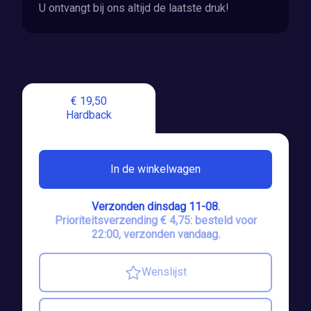
U ontvangt bij ons altijd de laatste druk!
€ 19,50
Hardback
In de winkelwagen
Verzonden dinsdag 11-08.
Prioriteitsverzending € 4,75: besteld voor
22:00, verzonden vandaag.
Wenslijst