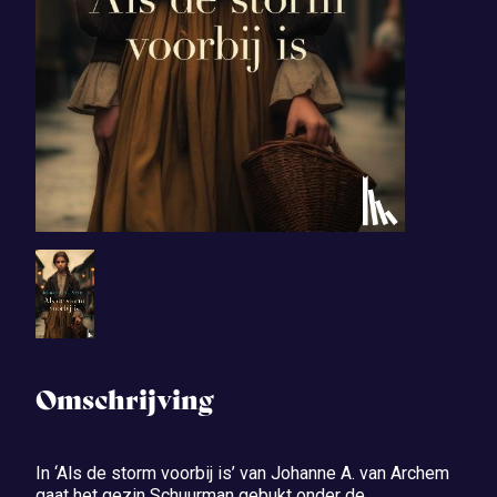
Omschrijving
In ‘Als de storm voorbij is’ van Johanne A. van Archem
gaat het gezin Schuurman gebukt onder de