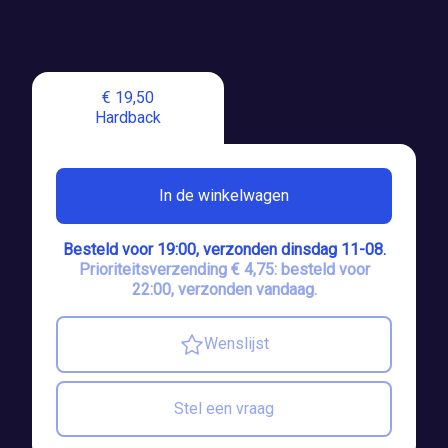
€ 19,50
Hardback
In de winkelwagen
Besteld voor 19:00, verzonden dinsdag 11-08.
Prioriteitsverzending € 4,75: besteld voor
22:00, verzonden vandaag.
Wenslijst
Stel een vraag