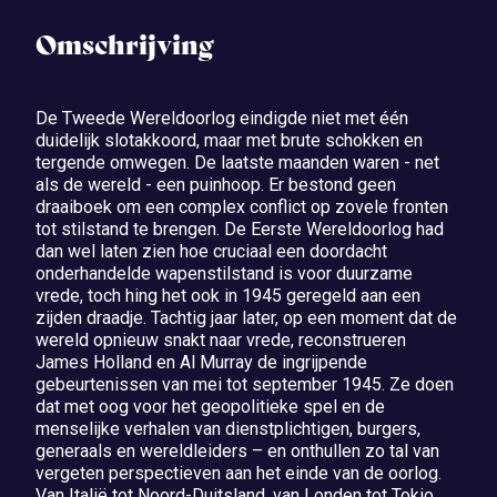
Omschrijving
De Tweede Wereldoorlog eindigde niet met één
duidelijk slotakkoord, maar met brute schokken en
tergende omwegen. De laatste maanden waren - net
als de wereld - een puinhoop. Er bestond geen
draaiboek om een complex conflict op zovele fronten
tot stilstand te brengen. De Eerste Wereldoorlog had
dan wel laten zien hoe cruciaal een doordacht
onderhandelde wapenstilstand is voor duurzame
vrede, toch hing het ook in 1945 geregeld aan een
zijden draadje. Tachtig jaar later, op een moment dat de
wereld opnieuw snakt naar vrede, reconstrueren
James Holland en Al Murray de ingrijpende
gebeurtenissen van mei tot september 1945. Ze doen
dat met oog voor het geopolitieke spel en de
menselijke verhalen van dienstplichtigen, burgers,
generaals en wereldleiders – en onthullen zo tal van
vergeten perspectieven aan het einde van de oorlog.
Van Italië tot Noord-Duitsland, van Londen tot Tokio.