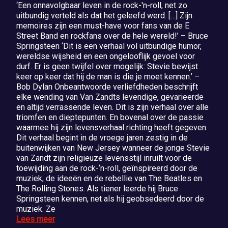
‘Een onnavolgbaar leven in de rock-'n-roll, net zo
uitbundig verteld als dat het geleefd werd. […] Zijn
memoires zijn een must-have voor fans van de E
Street Band en rockfans over de hele wereld!’ – Bruce
Springsteen ‘Dit is een verhaal vol uitbundige humor,
wereldse wijsheid en een ongelooflijk gevoel voor
durf. Er is geen twijfel over mogelijk: Stevie bewijst
keer op keer dat hij de man is die je moet kennen.’ –
Bob Dylan Onbeantwoorde verliefdheden beschrijft
elke wending van Van Zandts levendige, gevarieerde
en altijd verrassende leven. Dit is zijn verhaal over alle
triomfen en dieptepunten. En bovenal over de passie
waarmee hij zijn levensverhaal richting heeft gegeven.
Dit verhaal begint in de vroege jaren zestig in de
buitenwijken van New Jersey wanneer de jonge Stevie
van Zandt zijn religieuze levensstijl inruilt voor de
toewijding aan de rock-‘n-roll, geïnspireerd door de
muziek, de ideeën en de rebellie van The Beatles en
The Rolling Stones. Als tiener leerde hij Bruce
Springsteen kennen, net als hij geobsedeerd door de
muziek. Ze
Lees meer