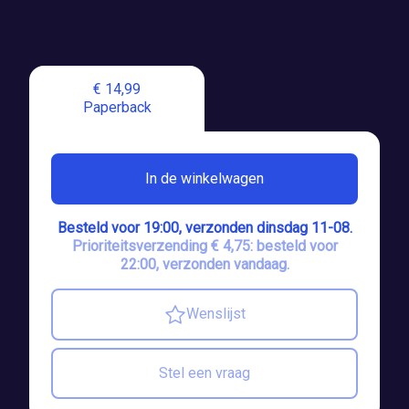
€ 14,99
Paperback
In de winkelwagen
Besteld voor 19:00, verzonden dinsdag 11-08.
Prioriteitsverzending € 4,75: besteld voor
22:00, verzonden vandaag.
Wenslijst
Stel een vraag