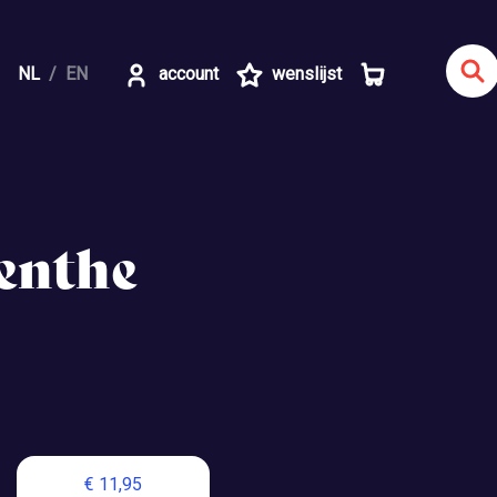
NL
EN
account
wenslijst
renthe
€ 11,95