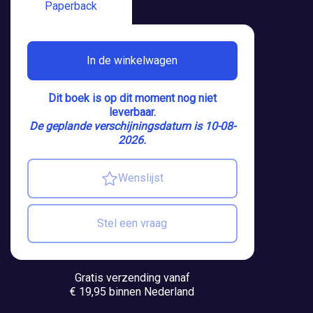
Paperback
In de winkelwagen
Dit boek is op dit moment nog niet
leverbaar.
De geplande verschijningsdatum is 10-08-
2026.
Wenslijst
Stel een vraag
Gratis verzending vanaf
€ 19,95 binnen Nederland