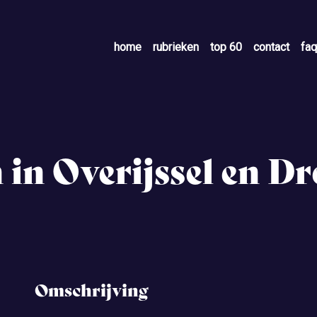
home
rubrieken
top 60
contact
faq
 in Overijssel en D
Omschrijving