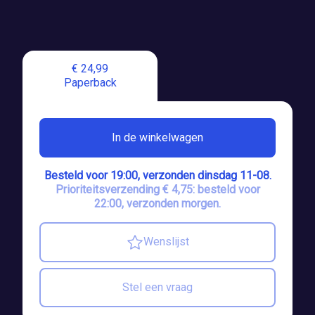
€ 24,99
Paperback
In de winkelwagen
Besteld voor 19:00, verzonden dinsdag 11-08.
Prioriteitsverzending € 4,75: besteld voor
22:00, verzonden morgen.
Wenslijst
Stel een vraag