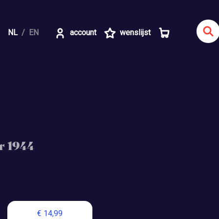
NL
EN
account
wenslijst
r 1944
€ 14,99