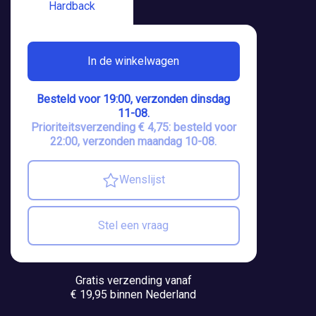
Hardback
In de winkelwagen
Besteld voor 19:00, verzonden dinsdag
11-08.
Prioriteitsverzending € 4,75: besteld voor
22:00, verzonden maandag 10-08.
Wenslijst
Stel een vraag
Gratis verzending vanaf
€ 19,95 binnen Nederland