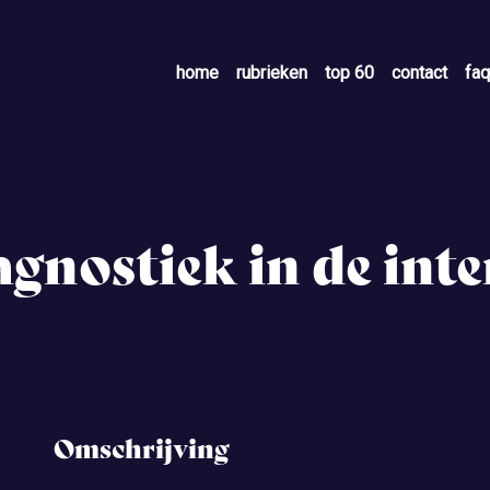
home
rubrieken
top 60
contact
faq
agnostiek in de int
Omschrijving