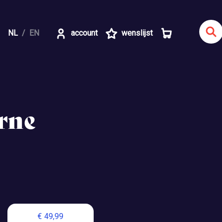
NL
EN
account
wenslijst
erne
€ 49,99