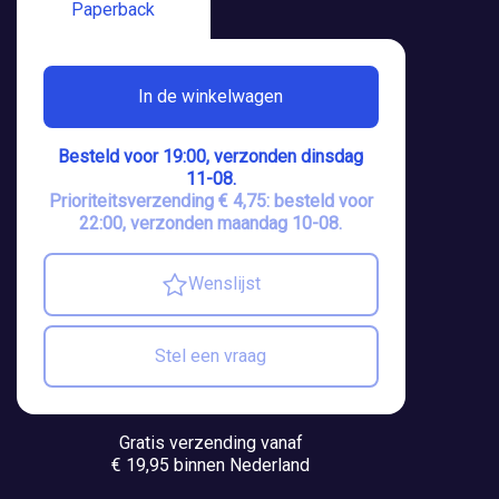
Paperback
In de winkelwagen
Besteld voor 19:00, verzonden dinsdag
11-08.
Prioriteitsverzending € 4,75: besteld voor
22:00, verzonden maandag 10-08.
Wenslijst
Stel een vraag
Gratis verzending vanaf
€ 19,95 binnen Nederland