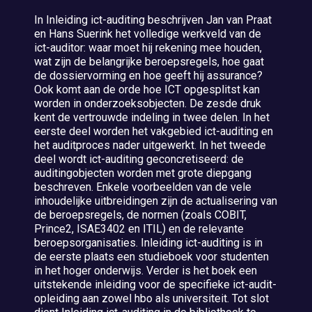
In Inleiding ict-auditing beschrijven Jan van Praat
en Hans Suerink het volledige werkveld van de
ict-auditor: waar moet hij rekening mee houden,
wat zijn de belangrijke beroepsregels, hoe gaat
de dossiervorming en hoe geeft hij assurance?
Ook komt aan de orde hoe ICT opgesplitst kan
worden in onderzoeksobjecten. De zesde druk
kent de vertrouwde indeling in twee delen. In het
eerste deel worden het vakgebied ict-auditing en
het auditproces nader uitgewerkt. In het tweede
deel wordt ict-auditing geconcretiseerd: de
auditingobjecten worden met grote diepgang
beschreven. Enkele voorbeelden van de vele
inhoudelijke uitbreidingen zijn de actualisering van
de beroepsregels, de normen (zoals COBIT,
Prince2, ISAE3402 en ITIL) en de relevante
beroepsorganisaties. Inleiding ict-auditing is in
de eerste plaats een studieboek voor studenten
in het hoger onderwijs. Verder is het boek een
uitstekende inleiding voor de specifieke ict-audit-
opleiding aan zowel hbo als universiteit. Tot slot