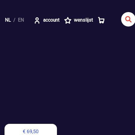
NL
EN
account
wenslijst
€ 69,50