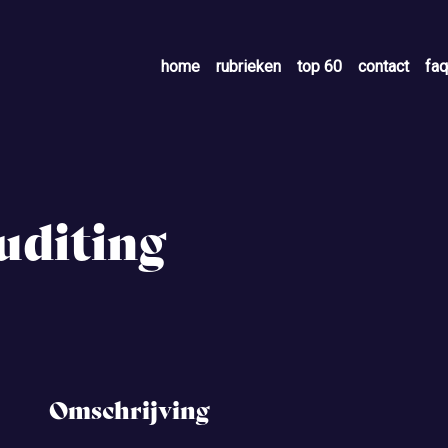
home
rubrieken
top 60
contact
faq
uditing
Omschrijving