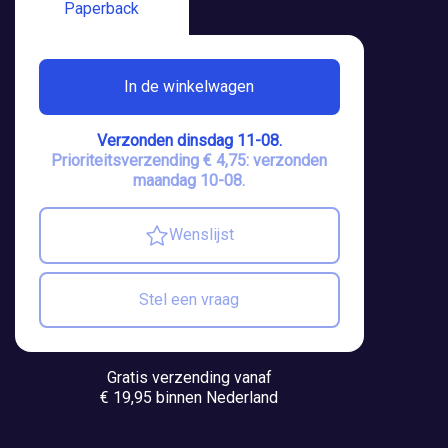
Paperback
In de winkelwagen
Verzonden dinsdag 11-08.
Prioriteitsverzending € 4,75: verzonden
maandag 10-08.
Wenslijst
Stel een vraag
Gratis verzending vanaf
€ 19,95 binnen Nederland