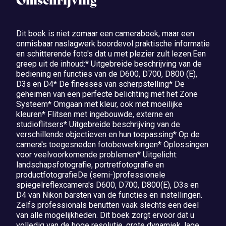
Omschrijving
Dit boek is niet zomaar een cameraboek, maar een
onmisbaar naslagwerk boordevol praktische informatie
en schitterende foto's dat u met plezier zult lezen.Een
greep uit de inhoud:* Uitgebreide beschrijving van de
bediening en functies van de D600, D700, D800 (E),
D3s en D4* De finesses van scherpstelling* De
geheimen van een perfecte belichting met het Zone
Systeem* Omgaan met kleur, ook met moeilijke
kleuren* Flitsen met ingebouwde, externe en
studioflitsers* Uitgebreide beschrijving van de
verschillende objectieven en hun toepassing* Op de
camera's toegesneden fotobewerkingen* Oplossingen
voor veelvoorkomende problemen* Uitgelicht:
landschapsfotografie, portretfotografie en
productfotografieDe (semi-)professionele
spiegelreflexcamera's D600, D700, D800(E), D3s en
D4 van Nikon barsten van de functies en instellingen.
Zelfs professionals benutten vaak slechts een deel
van alle mogelijkheden. Dit boek zorgt ervoor dat u
volledig van de hoge resolutie, grote dynamiek, lage