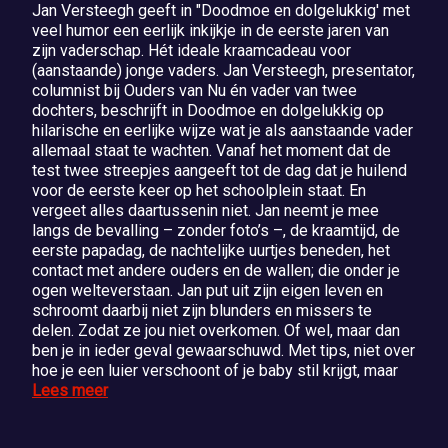
Jan Versteegh geeft in "Doodmoe en dolgelukkig' met
veel humor een eerlijk inkijkje in de eerste jaren van
zijn vaderschap. Hét ideale kraamcadeau voor
(aanstaande) jonge vaders. Jan Versteegh, presentator,
columnist bij Ouders van Nu én vader van twee
dochters, beschrijft in Doodmoe en dolgelukkig op
hilarische en eerlijke wijze wat je als aanstaande vader
allemaal staat te wachten. Vanaf het moment dat de
test twee streepjes aangeeft tot de dag dat je huilend
voor de eerste keer op het schoolplein staat. En
vergeet alles daartussenin niet. Jan neemt je mee
langs de bevalling – zonder foto’s –, de kraamtijd, de
eerste papadag, de nachtelijke uurtjes beneden, het
contact met andere ouders en de wallen; die onder je
ogen welteverstaan. Jan put uit zijn eigen leven en
schroomt daarbij niet zijn blunders en missers te
delen. Zodat ze jou niet overkomen. Of wel, maar dan
ben je in ieder geval gewaarschuwd. Met tips, niet over
hoe je een luier verschoont of je baby stil krijgt, maar
Lees meer