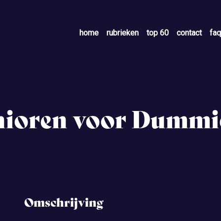
home
rubrieken
top 60
contact
faq
nioren voor Dummi
Omschrijving