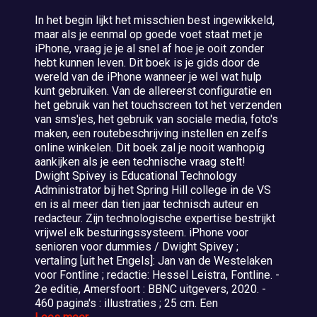
In het begin lijkt het misschien best ingewikkeld,
maar als je eenmal op goede voet staat met je
iPhone, vraag je je al snel af hoe je ooit zonder
hebt kunnen leven. Dit boek is je gids door de
wereld van de iPhone wanneer je wel wat hulp
kunt gebruiken. Van de allereerst configuratie en
het gebruik van het touchscreen tot het verzenden
van sms'jes, het gebruik van sociale media, foto's
maken, een routebeschrijving instellen en zelfs
online winkelen. Dit boek zal je nooit wanhopig
aankijken als je een technische vraag stelt!
Dwight Spivey is Educational Technology
Administrator bij het Spring Hill college in de VS
en is al meer dan tien jaar technisch auteur en
redacteur. Zijn technologische expertise bestrijkt
vrijwel elk besturingssysteem. iPhone voor
senioren voor dummies / Dwight Spivey ;
vertaling [uit het Engels]: Jan van de Westelaken
voor Fontline ; redactie: Hessel Leistra, Fontline. -
2e editie, Amersfoort : BBNC uitgevers, 2020. -
460 pagina's : illustraties ; 25 cm. Een