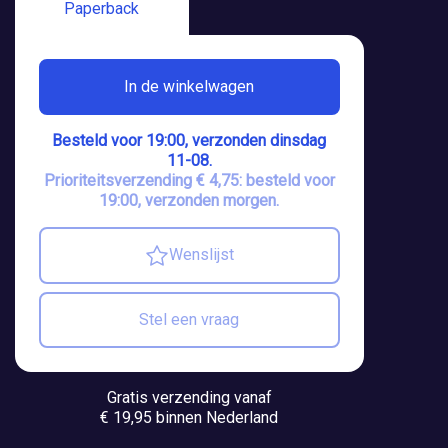
Paperback
In de winkelwagen
Besteld voor 19:00, verzonden dinsdag
11-08.
Prioriteitsverzending € 4,75: besteld voor
19:00, verzonden morgen.
Wenslijst
Stel een vraag
Gratis verzending vanaf
€ 19,95 binnen Nederland