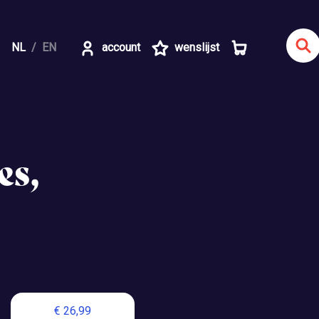
NL
EN
account
wenslijst
es,
€ 26,99