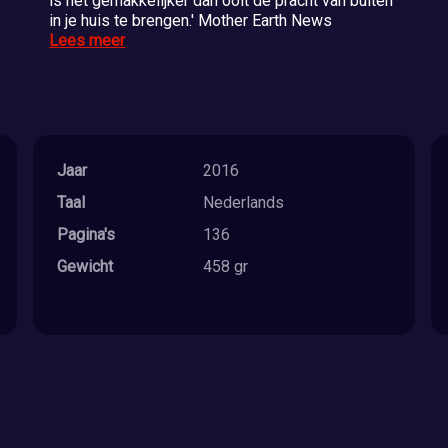
is het gemakkelijker dan ooit de pracht van buiten
in je huis te brengen.' Mother Earth News
Lees meer
Jaar
2016
Taal
Nederlands
Pagina's
136
Gewicht
458 gr