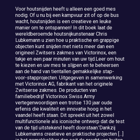
Voor houtsnijden heeft u alleen een goed mes
nodig. Of u nu bij een kampvuur zit of op de bus
wacht, houtsnijden is een creatieve en leuke
manier om te ontspannen! In dit boek laat de
wereldberoemde houtsnijkunstenaar Chris
Lubkemann u zien hoe u praktische en grappige
objecten kunt snijden met niets meer dan een
origineel Zwitsers zakmes van Victorinox, een
takje en een paar minuten van uw tijd.Leer om hout
te kiezen en uw mes te slijpen en te beheersen
aan de hand van tientallen gemakkelijke stap-
voor-stapprojecten. Uitgegeven in samenwerking
met Victorinox AG, fabrikant van het originele
Zwitserse zakmes. De producten van
familiebedrijf Victorinox Swiss Army
vertegenwoordigen een trotse 130 jaar oude
erfenis die kwaliteit en innovatie hoog in het
vaandel heeft staan. Dit spreekt uit het zowel
multifunctionele als iconische ontwerp dat de test
van de tijd uitstekend heeft doorstaan.'Dankzij
Lubkemanns creatieve en praktische projecten [...]