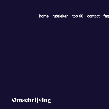
home
rubrieken
top 60
contact
faq
Omschrijving