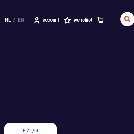
NL
EN
account
wenslijst
€ 23,99