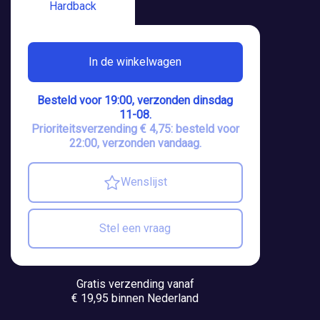
Hardback
In de winkelwagen
Besteld voor 19:00, verzonden dinsdag
11-08.
Prioriteitsverzending € 4,75: besteld voor
22:00, verzonden vandaag.
Wenslijst
Stel een vraag
Gratis verzending vanaf
€ 19,95 binnen Nederland