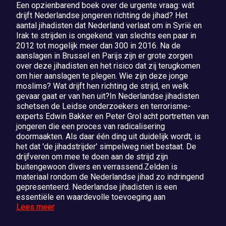
Een opzienbarend boek over de urgente vraag: wát
drijft Nederlandse jongeren richting de jihad? Het
aantal jihadisten dat Nederland verlaat om in Syrië en
Irak te strijden is ongekend: van slechts een paar in
2012 tot mogelijk meer dan 300 in 2016. Na de
aanslagen in Brussel en Parijs zijn er grote zorgen
over deze jihadisten en het risico dat zij terugkomen
om hier aanslagen te plegen. Wie zijn deze jonge
moslims? Wat drijft hen richting de strijd, en welk
gevaar gaat er van hen uit?In Nederlandse jihadisten
schetsen de Leidse onderzoekers en terrorisme-
experts Edwin Bakker en Peter Grol acht portretten van
jongeren die een proces van radicalisering
doormaakten. Als daar één ding uit duidelijk wordt, is
het dat 'de jihadstrijder' simpelweg niet bestaat. De
drijfveren om mee te doen aan de strijd zijn
buitengewoon divers en verrassend.Zelden is
materiaal rondom de Nederlandse jihad zo indringend
gepresenteerd. Nederlandse jihadisten is een
essentiële en waardevolle toevoeging aan
Lees meer