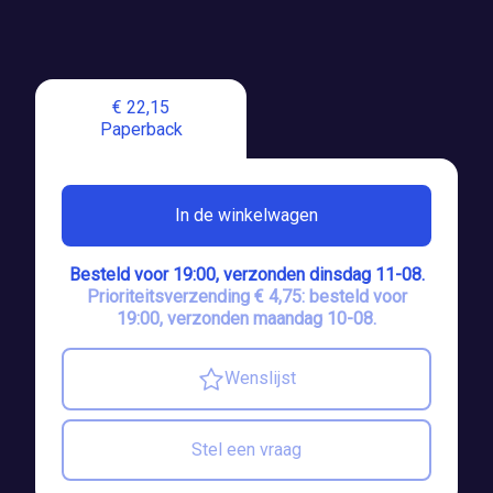
€ 22,15
Paperback
In de winkelwagen
Besteld voor 19:00, verzonden dinsdag 11-08.
Prioriteitsverzending € 4,75: besteld voor
19:00, verzonden maandag 10-08.
Wenslijst
Stel een vraag