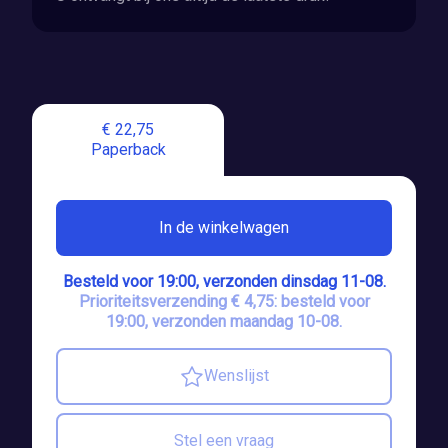
€ 22,75
Paperback
In de winkelwagen
Besteld voor 19:00, verzonden dinsdag 11-08.
Prioriteitsverzending € 4,75: besteld voor
19:00, verzonden maandag 10-08.
Wenslijst
Stel een vraag