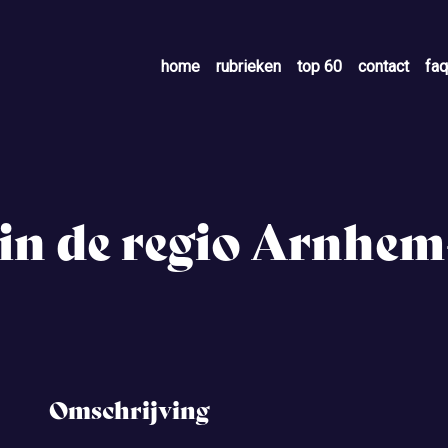
home
rubrieken
top 60
contact
faq
s in de regio Arnhe
Omschrijving