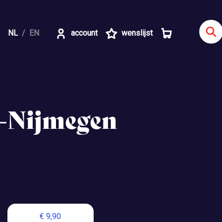
NL
EN
account
wenslijst
m-Nijmegen
€ 9,90