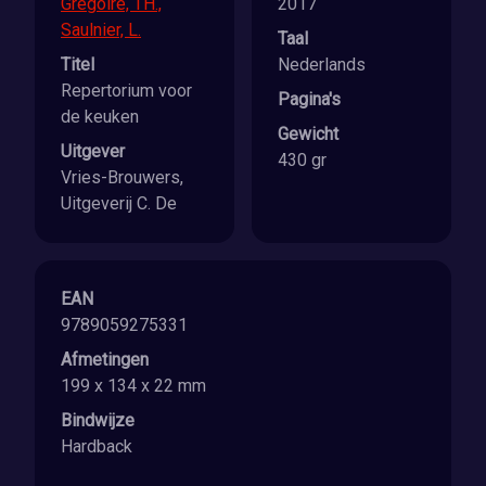
Gregoire, TH.,
2017
Saulnier, L.
Taal
Titel
Nederlands
Repertorium voor
Pagina's
de keuken
Gewicht
Uitgever
430 gr
Vries-Brouwers,
Uitgeverij C. De
EAN
9789059275331
Afmetingen
199 x 134 x 22 mm
Bindwijze
Hardback