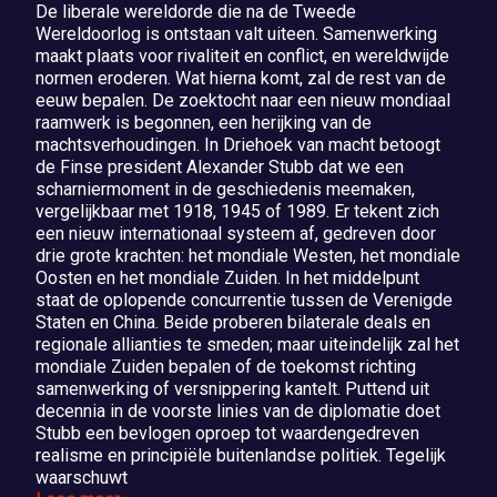
De liberale wereldorde die na de Tweede
Wereldoorlog is ontstaan valt uiteen. Samenwerking
maakt plaats voor rivaliteit en conflict, en wereldwijde
normen eroderen. Wat hierna komt, zal de rest van de
eeuw bepalen. De zoektocht naar een nieuw mondiaal
raamwerk is begonnen, een herijking van de
machtsverhoudingen. In Driehoek van macht betoogt
de Finse president Alexander Stubb dat we een
scharniermoment in de geschiedenis meemaken,
vergelijkbaar met 1918, 1945 of 1989. Er tekent zich
een nieuw internationaal systeem af, gedreven door
drie grote krachten: het mondiale Westen, het mondiale
Oosten en het mondiale Zuiden. In het middelpunt
staat de oplopende concurrentie tussen de Verenigde
Staten en China. Beide proberen bilaterale deals en
regionale allianties te smeden; maar uiteindelijk zal het
mondiale Zuiden bepalen of de toekomst richting
samenwerking of versnippering kantelt. Puttend uit
decennia in de voorste linies van de diplomatie doet
Stubb een bevlogen oproep tot waardengedreven
realisme en principiële buitenlandse politiek. Tegelijk
waarschuwt