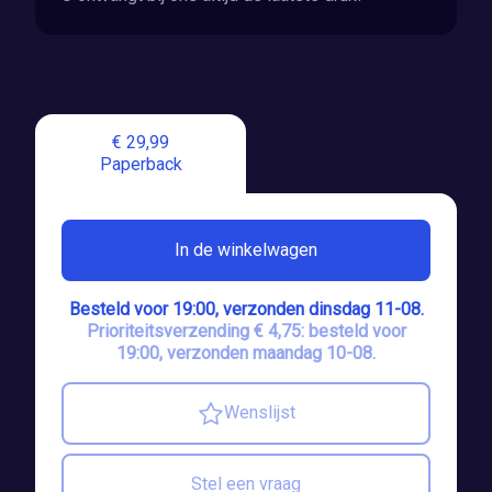
€ 29,99
Paperback
In de winkelwagen
Besteld voor 19:00, verzonden dinsdag 11-08.
Prioriteitsverzending € 4,75: besteld voor
19:00, verzonden maandag 10-08.
Wenslijst
Stel een vraag